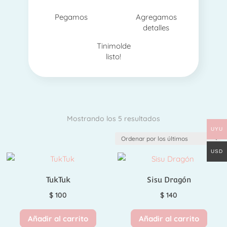
Pegamos
Agregamos
detalles
Tinimolde
listo!
Ordenado
Mostrando los 5 resultados
UYU
por
los
USD
últimos
TukTuk
Sisu Dragón
$
100
$
140
Añadir al carrito
Añadir al carrito