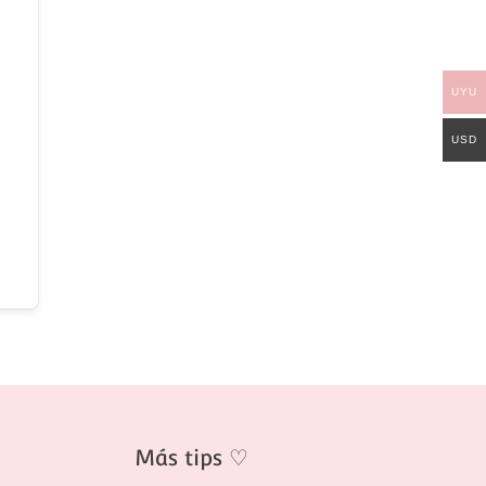
UYU
USD
Más tips
♡