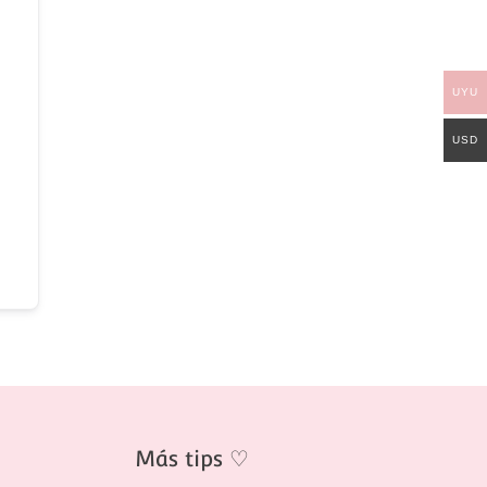
UYU
USD
Más tips
♡