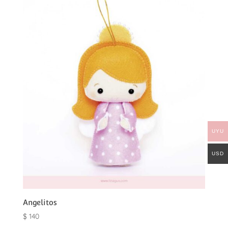
UYU
USD
Angelitos
$
140