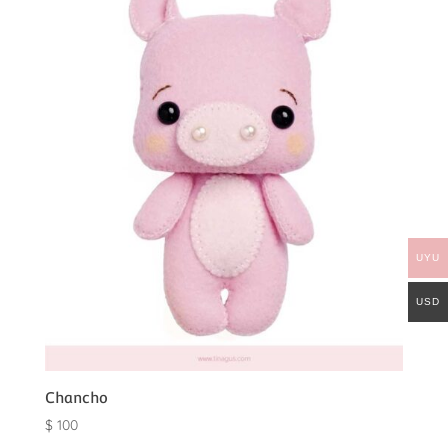
UYU
USD
Chancho
$
100