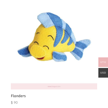
UYU
USD
Flanders
$
90