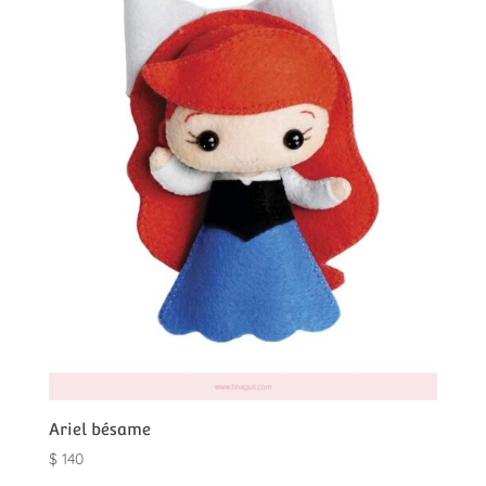
Ariel bésame
$
140