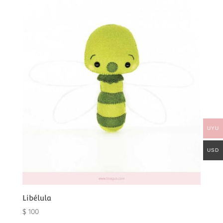
UYU
USD
Libélula
$
100