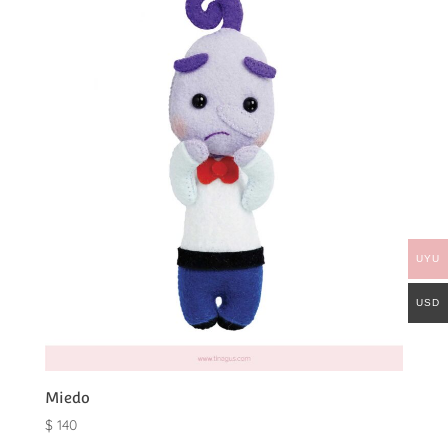
UYU
USD
Miedo
$
140