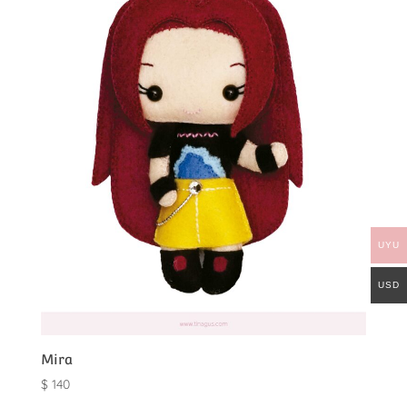
UYU
USD
Mira
$
140