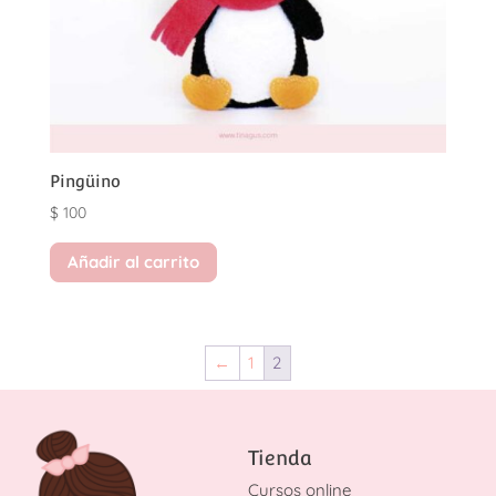
Pingüino
$
100
Añadir al carrito
←
1
2
Tienda
Cursos online