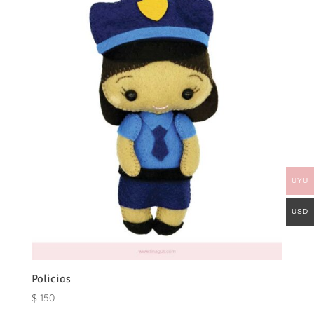
UYU
USD
Policias
$
150