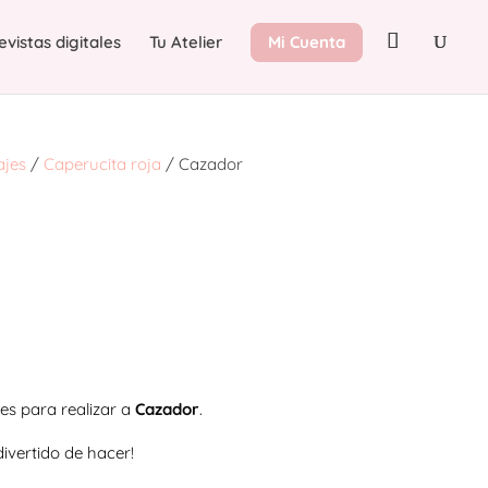
evistas digitales
Tu Atelier
Mi Cuenta
ajes
/
Caperucita roja
/ Cazador
es para realizar a
Cazador
.
divertido de hacer!