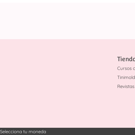
Tiend
Cursos o
Tinimol
Revistas 
Selecciona tu moneda