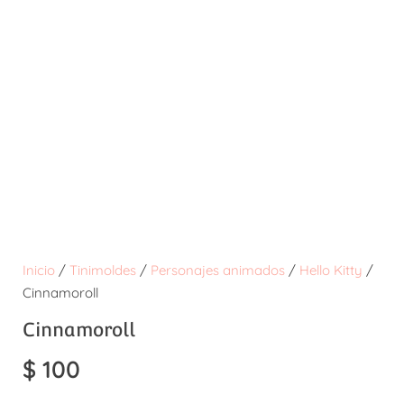
Inicio
/
Tinimoldes
/
Personajes animados
/
Hello Kitty
/
Cinnamoroll
Cinnamoroll
$
100