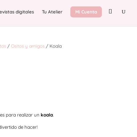
evistas digitales
Tu Atelier
Mi Cuenta
tos
/
Ositos y amigos
/ Koala
es para realizar un
koala
.
divertido de hacer!