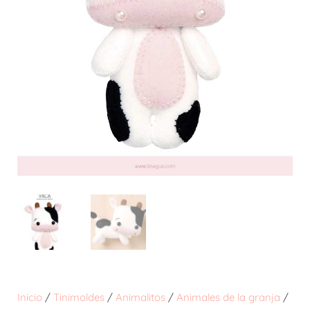
Inicio
/
Tinimoldes
/
Animalitos
/
Animales de la granja
/