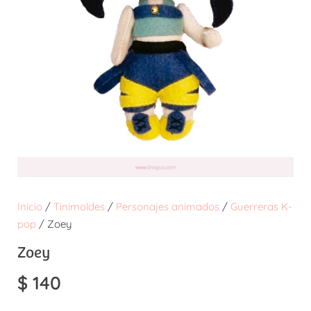
Inicio
/
Tinimoldes
/
Personajes animados
/
Guerreras K-
pop
/ Zoey
Zoey
$
140